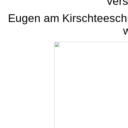
vers
Eugen am Kirschteeschnüf
w